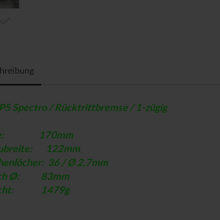
hreibung
P5 Spectro / Rücktrittbremse / 1-zügig
se: 170mm
aubreite: 122mm
henlöcher: 36 / Ø 2,7mm
sch Ø: 83mm
icht: 1479g