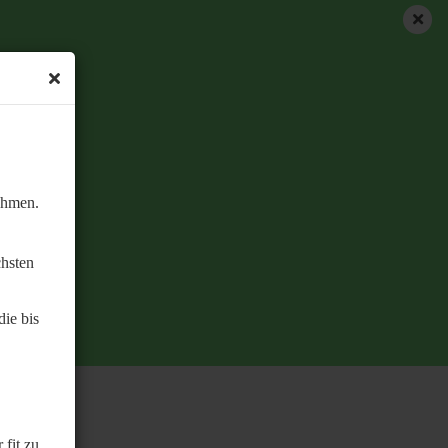
ehmen.
chsten
ie bis
 fit zu