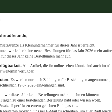
.
:
6 mehr aufnehmen.
ahrradfreunde,
 auch im nächsten Jahr weiterhin verfügbar.
satzgrenze als Kleinunternehmer für dieses Jahr ist erreicht.
nommen, die bis einschließlich 19.07.2026 eingegangen sind.
nnen wir leider keine neuen Bestellungen für das Jahr 2026 mehr aufn
en:
t für dieses Jahr keine Bestellungen mehr auf.
llt,
rfügbarkeit:
Alle Artikel, die ihr online sehen könnt, sind auch im nä
r weiterhin verfügbar.
 Radl wieder fit zu bekommen.
isten:
Es werden nur noch Zahlungen für Bestellungen angenommen, d
etzt auf den gemeinsamen Start in die neue Saison am 01.01.2027!
schließlich 19.07.2026 eingegangen sind.
n wir dieses Jahr keine Bestellungen mehr annehmen können:
Fragen zu einer bestehenden Bestellung habt oder wissen wollt,
rsatzteil perfekt zu eurem geliebten Radl passt …
ch weiterhin möglich, uns per E-Mail zu schreiben, um euer Radl wieder