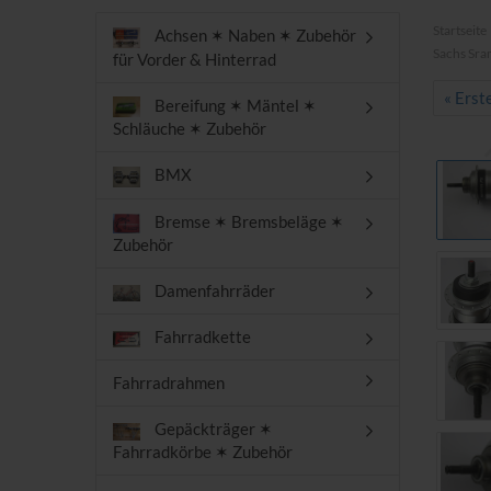
Startseite
Achsen ✶ Naben ✶ Zubehör
Sachs Sra
für Vorder & Hinterrad
« Erst
Bereifung ✶ Mäntel ✶
Schläuche ✶ Zubehör
BMX
Bremse ✶ Bremsbeläge ✶
Zubehör
Damenfahrräder
Fahrradkette
Fahrradrahmen
Gepäckträger ✶
Fahrradkörbe ✶ Zubehör