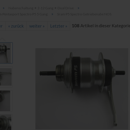
»
»
Nabenschaltung ✶ 2-12 Gang ✶ Dual Drive
»
m Pentasport Spectro P5 5 Gang
Sram P5 Spectro Getriebenabe NOS
108
Artikel in dieser Kategori
er
« zurück
weiter »
Letzter »