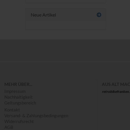
Neue Artikel
Save
MEHR ÜBER...
AUS ALT MAC
Impressum
retrobikefranken
Nachhaltigkeit
Geltungsbereich
Kontakt
Versand- & Zahlungsbedingungen
Widerrufsrecht
AGB