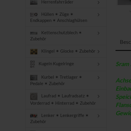
Herrenfahrräder
Hüllen ✶ Züge ✶
Endkappen ✶ Anschlaghülsen
Kettenschutzblech ✶
Zubehör
Besc
Klingel ✶ Glocke ✶ Zubehör
Sram 
Kugeln Kugelringe
Kurbel ✶ Tretlager ✶
Ach
Pedale ✶ Zubehör
Einb
Speic
Laufrad ✶ Laufradsatz ✶
Vorderrad ✶ Hinterrad ✶ Zubehör
Flan
Gew
Lenker ✶ Lenkergriffe ✶
Zubehör