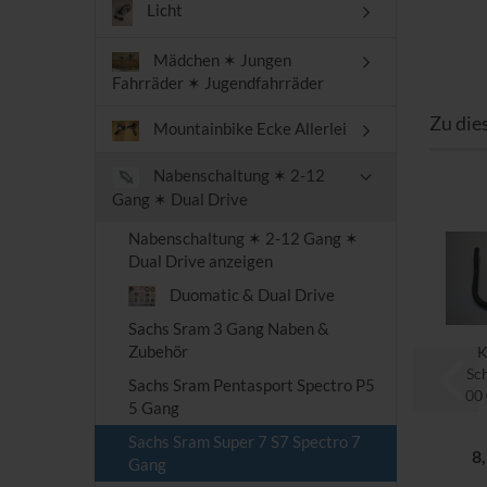
Licht
Mädchen ✶ Jungen
Fahrräder ✶ Jugendfahrräder
Zu die
Mountainbike Ecke Allerlei
Nabenschaltung ✶ 2-12
Gang ✶ Dual Drive
Nabenschaltung ✶ 2-12 Gang ✶
Dual Drive anzeigen
Duomatic & Dual Drive
Sachs Sram 3 Gang Naben &
Zubehör
K
Sc
Sachs Sram Pentasport Spectro P5
00
5 Gang
0
Sachs Sram Super 7 S7 Spectro 7
8
S
Gang