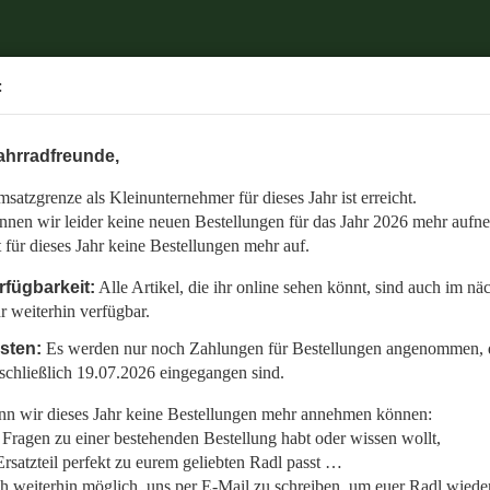
.
:
6 mehr aufnehmen.
ahrradfreunde,
 auch im nächsten Jahr weiterhin verfügbar.
satzgrenze als Kleinunternehmer für dieses Jahr ist erreicht.
nommen, die bis einschließlich 19.07.2026 eingegangen sind.
nnen wir leider keine neuen Bestellungen für das Jahr 2026 mehr aufn
en:
t für dieses Jahr keine Bestellungen mehr auf.
llt,
rfügbarkeit:
Alle Artikel, die ihr online sehen könnt, sind auch im nä
r weiterhin verfügbar.
 Radl wieder fit zu bekommen.
isten:
Es werden nur noch Zahlungen für Bestellungen angenommen, d
etzt auf den gemeinsamen Start in die neue Saison am 01.01.2027!
schließlich 19.07.2026 eingegangen sind.
n wir dieses Jahr keine Bestellungen mehr annehmen können:
Fragen zu einer bestehenden Bestellung habt oder wissen wollt,
rsatzteil perfekt zu eurem geliebten Radl passt …
ch weiterhin möglich, uns per E-Mail zu schreiben, um euer Radl wieder