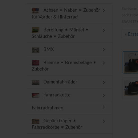
Startseite
Achsen ✶ Naben ✶ Zubehör
Sachs Sra
für Vorder & Hinterrad
SRAM S7 C
Bereifung ✶ Mäntel ✶
« Erst
Schläuche ✶ Zubehör
BMX
Bremse ✶ Bremsbeläge ✶
Zubehör
Damenfahrräder
Fahrradkette
Fahrradrahmen
Gepäckträger ✶
Fahrradkörbe ✶ Zubehör