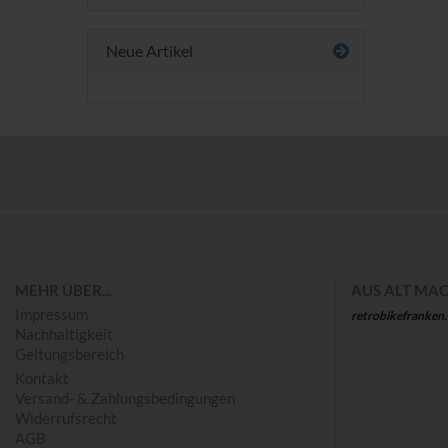
Neue Artikel
Save
MEHR ÜBER...
AUS ALT MAC
Impressum
retrobikefranken
Nachhaltigkeit
Geltungsbereich
Kontakt
Versand- & Zahlungsbedingungen
Widerrufsrecht
AGB