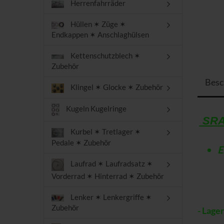
Herrenfahrräder
Hüllen ✶ Züge ✶
Endkappen ✶ Anschlaghülsen
Kettenschutzblech ✶
Zubehör
Besc
Klingel ✶ Glocke ✶ Zubehör
Kugeln Kugelringe
SRAM
Kurbel ✶ Tretlager ✶
Pedale ✶ Zubehör
E
Laufrad ✶ Laufradsatz ✶
Vorderrad ✶ Hinterrad ✶ Zubehör
Lenker ✶ Lenkergriffe ✶
Zubehör
- Lage