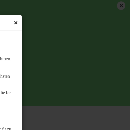
ehmen.
chsten
ie bis
 fit zu