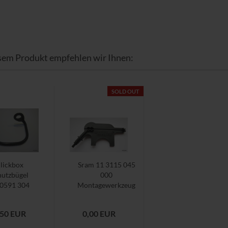
sem Produkt empfehlen wir Ihnen:
SOLD OUT
lickbox
Sram 11 3115 045
hutzbügel
000
 0591 304
Montagewerkzeug
30 Sram
Elefant
Sachs
Schaltzug...
,50 EUR
0,00 EUR
pectro...