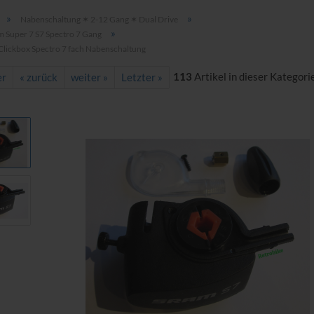
»
»
Nabenschaltung ✶ 2-12 Gang ✶ Dual Drive
»
m Super 7 S7 Spectro 7 Gang
lickbox Spectro 7 fach Nabenschaltung
113
Artikel in dieser Kategori
er
« zurück
weiter »
Letzter »