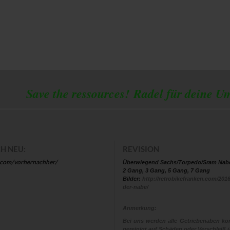
 the ressources!
Radel für deine U
H NEU:
REVISION
.com/vorhernachher/
Überwiegend Sachs/Torpedo/Sram Nab
2 Gang, 3 Gang, 5 Gang, 7 Gang
Bilder:
http://retrobikefranken.com/2016
der-nabe/
Anmerkung:
Bei uns werden alle Getriebenaben kom
gereinigt auf Schäden oder Verschleiß ü