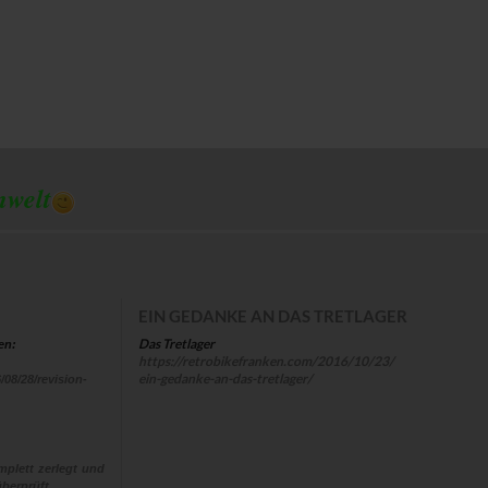
mwelt
EIN GEDANKE AN DAS TRETLAGER
Das Tretlager
en:
https://retrobikefranken.com/2016/10/23/
ein-gedanke-an-das-tretlager/
/08/28/revision-
plett zerlegt und
berprüft,