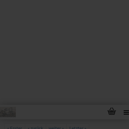
« Erster
« zurück
weiter »
Letzter »