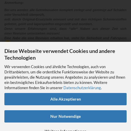
Anmerkung:
Bei uns werden alle Getriebenaben komplett zerlegt und gereinigt auf Schäden
oder Verschleiß überprüft,
evtl. durch Original-Ersatzteile erneuert und mit den richtigen Schmierstoffen
gefettet, geölt und lagerspielfrei eingestellt und montiert.
Denn unsere Erfahrungen sind, dass “alle“ Naben aus dieser Zeit sich
einer Revision unterziehen müssen!
Eine Nabe die eine Revision erhalten hat, steht für Sicherheit und Fahrspass
Diese Webseite verwendet Cookies und andere
Technologien
Wir verwenden Cookies und ähnliche Technologien, auch von
Drittanbietern, um die ordentliche Funktionsweise der Website zu
gewährleisten, die Nutzung unseres Angebotes zu analysieren und Ihnen
EIN GEDANKE AN DAS TRETLAGER
ein bestmögliches Einkaufserlebnis bieten zu können. Weitere
Das Tretlager
Informationen finden Sie in unserer
Datenschutzerklärung
.
https://retrobikefranken.com/2016/10/23/
ein-gedanke-an-das-tretlager/
Alle Akzeptieren
Nur Notwendige