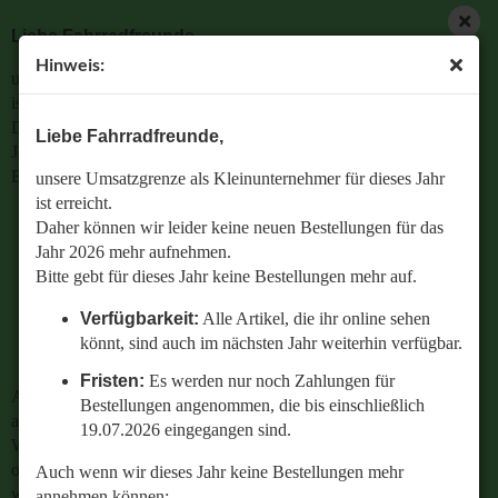
Liebe Fahrradfreunde,
Hinweis:
unsere Umsatzgrenze als Kleinunternehmer für dieses Jahr
ist erreicht.
Daher können wir leider keine neuen Bestellungen für das
Liebe Fahrradfreunde,
Jahr 2026 mehr aufnehmen.
Bitte gebt für dieses Jahr keine Bestellungen mehr auf.
unsere Umsatzgrenze als Kleinunternehmer für dieses Jahr
ist erreicht.
Verfügbarkeit:
Alle Artikel, die ihr online sehen
Daher können wir leider keine neuen Bestellungen für das
könnt, sind auch im nächsten Jahr weiterhin
Jahr 2026 mehr aufnehmen.
verfügbar.
Bitte gebt für dieses Jahr keine Bestellungen mehr auf.
Fristen:
Es werden nur noch Zahlungen für
Verfügbarkeit:
Alle Artikel, die ihr online sehen
Bestellungen angenommen, die bis einschließlich
könnt, sind auch im nächsten Jahr weiterhin verfügbar.
19.07.2026 eingegangen sind.
Fristen:
Es werden nur noch Zahlungen für
Auch wenn wir dieses Jahr keine Bestellungen mehr
Bestellungen angenommen, die bis einschließlich
annehmen können:
19.07.2026 eingegangen sind.
Wenn ihr Fragen zu einer bestehenden Bestellung habt
oder wissen wollt,
Auch wenn wir dieses Jahr keine Bestellungen mehr
welches Ersatzteil perfekt zu eurem geliebten Radl passt
annehmen können: