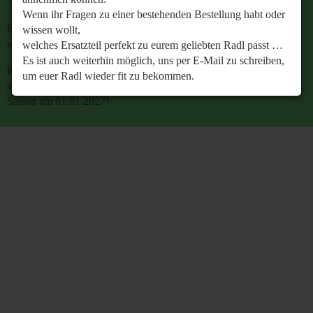
…
Wenn ihr Fragen zu einer bestehenden Bestellung habt oder
Es ist auch weiterhin möglich, uns per E-Mail zu
wissen wollt,
schreiben, um euer Radl wieder fit zu bekommen.
welches Ersatzteil perfekt zu eurem geliebten Radl passt …
Es ist auch weiterhin möglich, uns per E-Mail zu schreiben,
Retrobike wünscht euch eine gesunde Radlzeit und freut
um euer Radl wieder fit zu bekommen.
sich schon jetzt auf den gemeinsamen Start in die neue
Saison am 01.01.2027!
Retrobike wünscht euch eine gesunde Radlzeit und freut
sich schon jetzt auf den gemeinsamen Start in die neue
Saison am 01.01.2027!