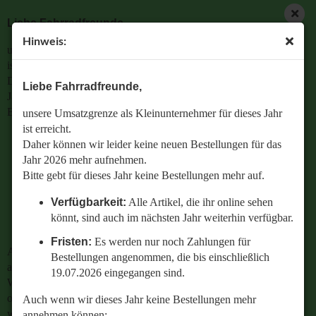
Liebe Fahrradfreunde,
Hinweis:
unsere Umsatzgrenze als Kleinunternehmer für dieses Jahr
ist erreicht.
Daher können wir leider keine neuen Bestellungen für das
Liebe Fahrradfreunde,
Jahr 2026 mehr aufnehmen.
Bitte gebt für dieses Jahr keine Bestellungen mehr auf.
unsere Umsatzgrenze als Kleinunternehmer für dieses Jahr
ist erreicht.
Verfügbarkeit:
Alle Artikel, die ihr online sehen
Daher können wir leider keine neuen Bestellungen für das
könnt, sind auch im nächsten Jahr weiterhin
Jahr 2026 mehr aufnehmen.
verfügbar.
Bitte gebt für dieses Jahr keine Bestellungen mehr auf.
Fristen:
Es werden nur noch Zahlungen für
Verfügbarkeit:
Alle Artikel, die ihr online sehen
Bestellungen angenommen, die bis einschließlich
könnt, sind auch im nächsten Jahr weiterhin verfügbar.
19.07.2026 eingegangen sind.
Fristen:
Es werden nur noch Zahlungen für
Auch wenn wir dieses Jahr keine Bestellungen mehr
Bestellungen angenommen, die bis einschließlich
annehmen können:
19.07.2026 eingegangen sind.
Wenn ihr Fragen zu einer bestehenden Bestellung habt
oder wissen wollt,
Auch wenn wir dieses Jahr keine Bestellungen mehr
welches Ersatzteil perfekt zu eurem geliebten Radl passt
annehmen können: