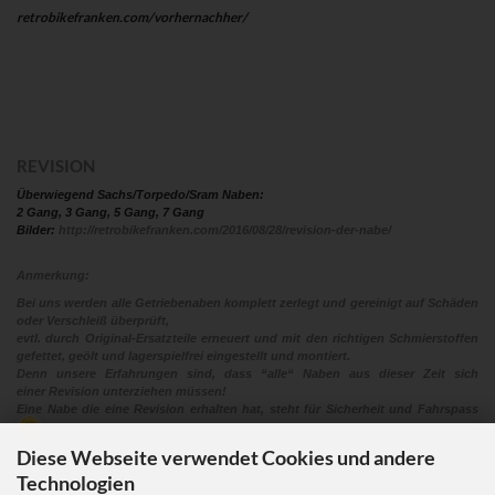
retrobikefranken.com/vorhernachher/
REVISION
Überwiegend Sachs/Torpedo/Sram Naben:
2 Gang, 3 Gang, 5 Gang, 7 Gang
Bilder:
http://retrobikefranken.com/2016/08/28/revision-der-nabe/
Anmerkung:
Bei uns werden alle Getriebenaben komplett zerlegt und gereinigt auf Schäden
oder Verschleiß überprüft,
evtl. durch Original-Ersatzteile erneuert und mit den richtigen Schmierstoffen
gefettet, geölt und lagerspielfrei eingestellt und montiert.
Denn unsere Erfahrungen sind, dass “alle“ Naben aus dieser Zeit sich
einer Revision unterziehen müssen!
Eine Nabe die eine Revision erhalten hat, steht für Sicherheit und Fahrspass
Diese Webseite verwendet Cookies und andere
Technologien