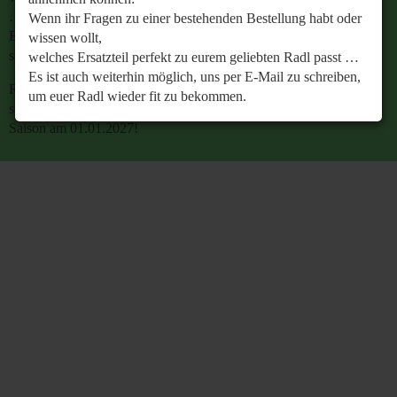
…
Wenn ihr Fragen zu einer bestehenden Bestellung habt oder
Es ist auch weiterhin möglich, uns per E-Mail zu
wissen wollt,
schreiben, um euer Radl wieder fit zu bekommen.
welches Ersatzteil perfekt zu eurem geliebten Radl passt …
Es ist auch weiterhin möglich, uns per E-Mail zu schreiben,
Retrobike wünscht euch eine gesunde Radlzeit und freut
um euer Radl wieder fit zu bekommen.
sich schon jetzt auf den gemeinsamen Start in die neue
Saison am 01.01.2027!
Retrobike wünscht euch eine gesunde Radlzeit und freut
sich schon jetzt auf den gemeinsamen Start in die neue
Saison am 01.01.2027!