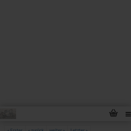
« Erster
« zurück
weiter »
Letzter »