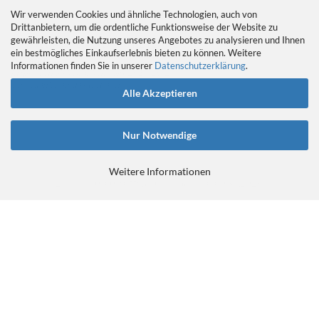
Wir verwenden Cookies und ähnliche Technologien, auch von
Drittanbietern, um die ordentliche Funktionsweise der Website zu
gewährleisten, die Nutzung unseres Angebotes zu analysieren und Ihnen
EIN GEDANKE AN DAS TRETLAGER
ein bestmögliches Einkaufserlebnis bieten zu können. Weitere
Das Tretlager
Informationen finden Sie in unserer
Datenschutzerklärung
.
https://retrobikefranken.com/2016/10/23/
ein-gedanke-an-das-tretlager/
Alle Akzeptieren
Nur Notwendige
Weitere Informationen
E-Commerce Software
by Gambio.de © 2026