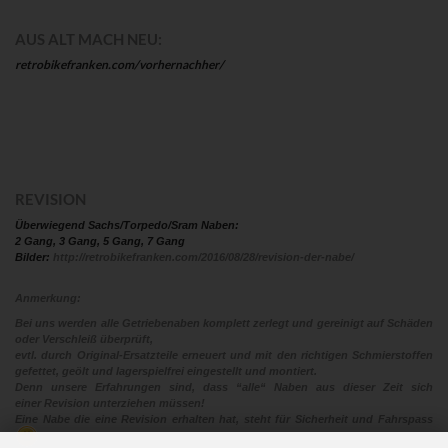
AUS ALT MACH NEU:
retrobikefranken.com/vorhernachher/
REVISION
Überwiegend Sachs/Torpedo/Sram Naben:
2 Gang, 3 Gang, 5 Gang, 7 Gang
Bilder:
http://retrobikefranken.com/2016/08/28/revision-der-nabe/
Anmerkung:
Bei uns werden alle Getriebenaben komplett zerlegt und gereinigt auf Schäden
oder Verschleiß überprüft,
evtl. durch Original-Ersatzteile erneuert und mit den richtigen Schmierstoffen
gefettet, geölt und lagerspielfrei eingestellt und montiert.
Denn unsere Erfahrungen sind, dass “alle“ Naben aus dieser Zeit sich
einer Revision unterziehen müssen!
Eine Nabe die eine Revision erhalten hat, steht für Sicherheit und Fahrspass