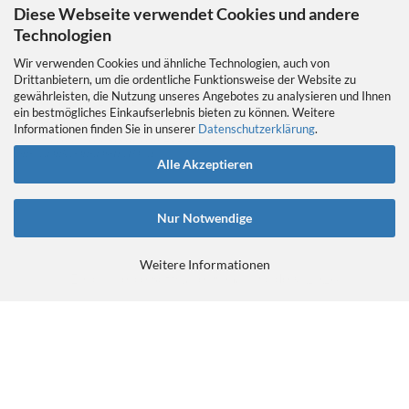
Diese Webseite verwendet Cookies und andere
Technologien
Wir verwenden Cookies und ähnliche Technologien, auch von
Drittanbietern, um die ordentliche Funktionsweise der Website zu
gewährleisten, die Nutzung unseres Angebotes zu analysieren und Ihnen
EIN GEDANKE AN DAS TRETLAGER
ein bestmögliches Einkaufserlebnis bieten zu können. Weitere
Das Tretlager
Informationen finden Sie in unserer
Datenschutzerklärung
.
https://retrobikefranken.com/2016/10/23/
ein-gedanke-an-das-tretlager/
Alle Akzeptieren
Nur Notwendige
Weitere Informationen
E-Commerce Software
by Gambio.de © 2026