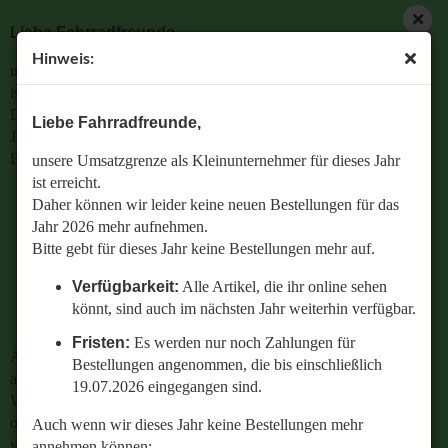
Liebe Fahrradfreunde,
Hinweis:
unsere Umsatzgrenze als Kleinunternehmer für dieses Jahr
ist erreicht.
Daher können wir leider keine neuen Bestellungen für das
Liebe Fahrradfreunde,
Jahr 2026 mehr aufnehmen.
Bitte gebt für dieses Jahr keine Bestellungen mehr auf.
unsere Umsatzgrenze als Kleinunternehmer für dieses Jahr
ist erreicht.
Verfügbarkeit:
Alle Artikel, die ihr online sehen
Daher können wir leider keine neuen Bestellungen für das
könnt, sind auch im nächsten Jahr weiterhin
Jahr 2026 mehr aufnehmen.
verfügbar.
Bitte gebt für dieses Jahr keine Bestellungen mehr auf.
Fristen:
Es werden nur noch Zahlungen für
Verfügbarkeit:
Alle Artikel, die ihr online sehen
Bestellungen angenommen, die bis einschließlich
könnt, sind auch im nächsten Jahr weiterhin verfügbar.
19.07.2026 eingegangen sind.
Fristen:
Es werden nur noch Zahlungen für
Auch wenn wir dieses Jahr keine Bestellungen mehr
Bestellungen angenommen, die bis einschließlich
annehmen können:
19.07.2026 eingegangen sind.
Wenn ihr Fragen zu einer bestehenden Bestellung habt
oder wissen wollt,
Auch wenn wir dieses Jahr keine Bestellungen mehr
welches Ersatzteil perfekt zu eurem geliebten Radl passt
annehmen können: