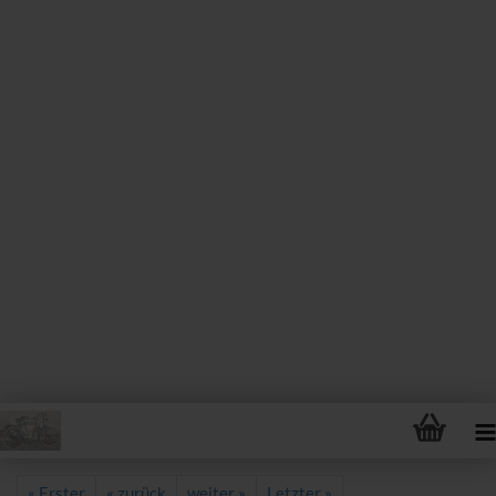
« Erster
« zurück
weiter »
Letzter »