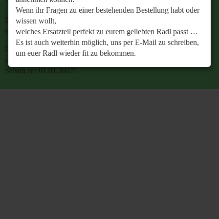
…
Wenn ihr Fragen zu einer bestehenden Bestellung habt oder
Es ist auch weiterhin möglich, uns per E-Mail zu
wissen wollt,
schreiben, um euer Radl wieder fit zu bekommen.
welches Ersatzteil perfekt zu eurem geliebten Radl passt …
Es ist auch weiterhin möglich, uns per E-Mail zu schreiben,
Retrobike wünscht euch eine gesunde Radlzeit und freut
um euer Radl wieder fit zu bekommen.
sich schon jetzt auf den gemeinsamen Start in die neue
Saison am 01.01.2027!
Retrobike wünscht euch eine gesunde Radlzeit und freut
sich schon jetzt auf den gemeinsamen Start in die neue
Saison am 01.01.2027!