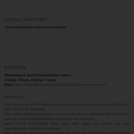
AUS ALT MACH NEU:
retrobikefranken.com/vorhernachher/
REVISION
Überwiegend Sachs/Torpedo/Sram Naben:
2 Gang, 3 Gang, 5 Gang, 7 Gang
Bilder:
http://retrobikefranken.com/2016/08/28/revision-der-nabe/
Anmerkung:
Bei uns werden alle Getriebenaben komplett zerlegt und gereinigt auf Schäden
oder Verschleiß überprüft,
evtl. durch Original-Ersatzteile erneuert und mit den richtigen Schmierstoffen
gefettet, geölt und lagerspielfrei eingestellt und montiert.
Denn unsere Erfahrungen sind, dass “alle“ Naben aus dieser Zeit sich
einer Revision unterziehen müssen!
Eine Nabe die eine Revision erhalten hat, steht für Sicherheit und Fahrspass