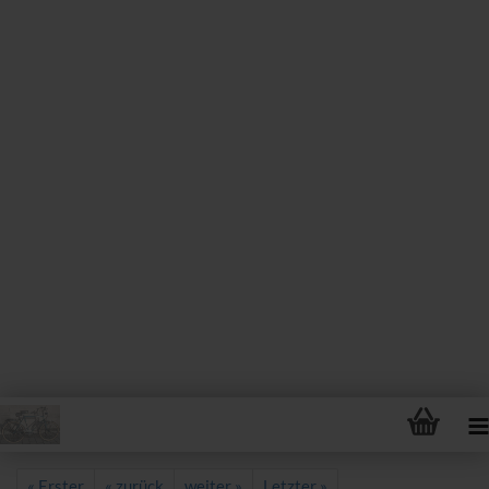
« Erster
« zurück
weiter »
Letzter »