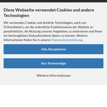
Diese Webseite verwendet Cookies und andere
Technologien
Wir verwenden Cookies und ähnliche Technologien, auch von
Drittanbietern, um die ordentliche Funktionsweise der Website zu
gewährleisten, die Nutzung unseres Angebotes zu analysieren und Ihnen
EIN GEDANKE AN DAS TRETLAGER
ein bestmögliches Einkaufserlebnis bieten zu können. Weitere
Das Tretlager
Informationen finden Sie in unserer
Datenschutzerklärung
.
https://retrobikefranken.com/2016/10/23/
ein-gedanke-an-das-tretlager/
Alle Akzeptieren
Nur Notwendige
Weitere Informationen
E-Commerce Software
by Gambio.de © 2026