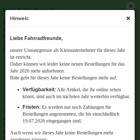
Liebe Fahrradfreunde,
Hinweis:
unsere Umsatzgrenze als Kleinunternehmer für dieses Jahr
ist erreicht.
Daher können wir leider keine neuen Bestellungen für das
Liebe Fahrradfreunde,
Jahr 2026 mehr aufnehmen.
Bitte gebt für dieses Jahr keine Bestellungen mehr auf.
unsere Umsatzgrenze als Kleinunternehmer für dieses Jahr
ist erreicht.
Verfügbarkeit:
Alle Artikel, die ihr online sehen
Daher können wir leider keine neuen Bestellungen für das
könnt, sind auch im nächsten Jahr weiterhin
Jahr 2026 mehr aufnehmen.
verfügbar.
Bitte gebt für dieses Jahr keine Bestellungen mehr auf.
Fristen:
Es werden nur noch Zahlungen für
Verfügbarkeit:
Alle Artikel, die ihr online sehen
Bestellungen angenommen, die bis einschließlich
könnt, sind auch im nächsten Jahr weiterhin verfügbar.
19.07.2026 eingegangen sind.
Fristen:
Es werden nur noch Zahlungen für
Auch wenn wir dieses Jahr keine Bestellungen mehr
Bestellungen angenommen, die bis einschließlich
annehmen können:
19.07.2026 eingegangen sind.
Wenn ihr Fragen zu einer bestehenden Bestellung habt
oder wissen wollt,
Auch wenn wir dieses Jahr keine Bestellungen mehr
welches Ersatzteil perfekt zu eurem geliebten Radl passt
annehmen können: