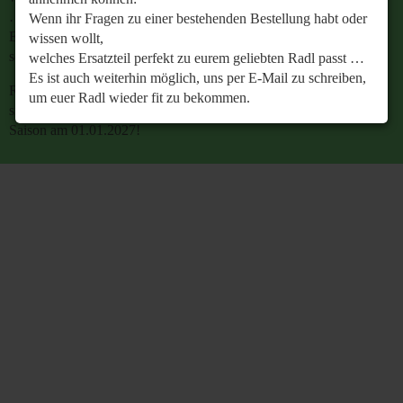
…
Wenn ihr Fragen zu einer bestehenden Bestellung habt oder
Es ist auch weiterhin möglich, uns per E-Mail zu
wissen wollt,
schreiben, um euer Radl wieder fit zu bekommen.
welches Ersatzteil perfekt zu eurem geliebten Radl passt …
Es ist auch weiterhin möglich, uns per E-Mail zu schreiben,
Retrobike wünscht euch eine gesunde Radlzeit und freut
um euer Radl wieder fit zu bekommen.
sich schon jetzt auf den gemeinsamen Start in die neue
Saison am 01.01.2027!
Retrobike wünscht euch eine gesunde Radlzeit und freut
sich schon jetzt auf den gemeinsamen Start in die neue
Saison am 01.01.2027!