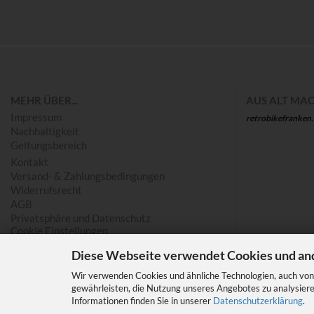
Save
MEHR ÜBER...
AUS ALT MAC
Impressum
retrobikefranken
Nachhaltigkeit
Geltungsbereich
Kontakt
Versand- & Zahlungsbedingungen
Widerrufsrecht
AGB
Privatsphäre und Datenschutz
Cookie Einstellungen
Diese Webseite verwendet Cookies und an
Wir verwenden Cookies und ähnliche Technologien, auch von 
gewährleisten, die Nutzung unseres Angebotes zu analysiere
Informationen finden Sie in unserer
Datenschutzerklärung
.