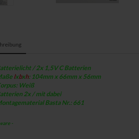
hreibung
atterielicht / 2x 1,5V C Batterien
Maße
l
x
b
x
h
: 104mm x 66mm x 56mm
orpus: Weiß
atterien 2x / mit dabei
ontagematerial Basta Nr.: 661
ware -