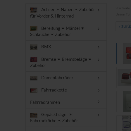
Startseite
Achsen ✶ Naben ✶ Zubehör
Union Fah
für Vorder & Hinterrad
« zurü
Bereifung ✶ Mäntel ✶
Schläuche ✶ Zubehör
BMX
Bremse ✶ Bremsbeläge ✶
Zubehör
Damenfahrräder
Fahrradkette
Fahrradrahmen
Gepäckträger ✶
Fahrradkörbe ✶ Zubehör