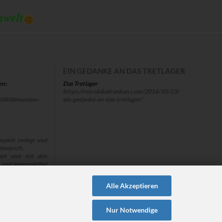
mwelt
EIN GEDANKE AN DAS TRETLAGER
Das Tretlager
en:
https://retrobikefranken.com/2016/10/23/
ein-gedanke-an-das-tretlager/
/08/28/revision-
plett zerlegt und
berprüft,
euert und mit den
 und lagerspielfrei
 “alle“ Naben aus
Alle Akzeptieren
ehen müssen!
en hat, steht für
Nur Notwendige