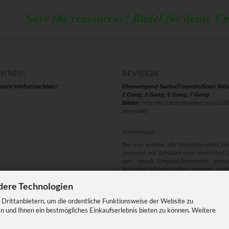
 the ressources!
Radel für deine U
H NEU:
REVISION
.com/vorhernachher/
Überwiegend Sachs/Torpedo/Sram Nab
2 Gang, 3 Gang, 5 Gang, 7 Gang
Bilder:
http://retrobikefranken.com/2016
der-nabe/
Anmerkung:
Bei uns werden alle Getriebenaben kom
gereinigt auf Schäden oder Verschleiß ü
evtl. durch Original-Ersatzteile ern
richtigen Schmierstoffen gefettet, geölt
eingestellt und montiert.
dere Technologien
Denn unsere Erfahrungen sind, dass
dieser Zeit sich einer Revision unterzi
Drittanbietern, um die ordentliche Funktionsweise der Website zu
Eine Nabe die eine Revision erhalt
n und Ihnen ein bestmögliches Einkaufserlebnis bieten zu können. Weitere
Sicherheit und Fahrspass