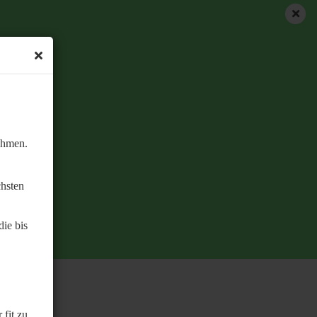
ehmen.
chsten
ie bis
 fit zu