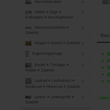
Herrenfahrräder
Hüllen ✶ Züge ✶
Endkappen ✶ Anschlaghülsen
Kettenschutzblech ✶
Zubehör
Besc
Klingel ✶ Glocke ✶ Zubehör
B
Kugeln Kugelringe
Kurbel ✶ Tretlager ✶
K
Pedale ✶ Zubehör
B
M
Laufrad ✶ Laufradsatz ✶
Vorderrad ✶ Hinterrad ✶ Zubehör
Lenker ✶ Lenkergriffe ✶
- Lager
Zubehör