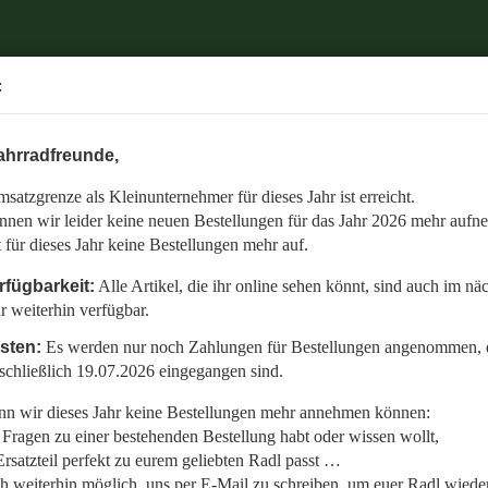
.
:
6 mehr aufnehmen.
ahrradfreunde,
 auch im nächsten Jahr weiterhin verfügbar.
satzgrenze als Kleinunternehmer für dieses Jahr ist erreicht.
nommen, die bis einschließlich 19.07.2026 eingegangen sind.
nnen wir leider keine neuen Bestellungen für das Jahr 2026 mehr aufn
en:
t für dieses Jahr keine Bestellungen mehr auf.
llt,
rfügbarkeit:
Alle Artikel, die ihr online sehen könnt, sind auch im nä
r weiterhin verfügbar.
 Radl wieder fit zu bekommen.
isten:
Es werden nur noch Zahlungen für Bestellungen angenommen, d
etzt auf den gemeinsamen Start in die neue Saison am 01.01.2027!
schließlich 19.07.2026 eingegangen sind.
n wir dieses Jahr keine Bestellungen mehr annehmen können:
Fragen zu einer bestehenden Bestellung habt oder wissen wollt,
rsatzteil perfekt zu eurem geliebten Radl passt …
ch weiterhin möglich, uns per E-Mail zu schreiben, um euer Radl wieder