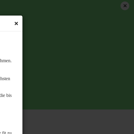
ehmen.
chsten
ie bis
 fit zu