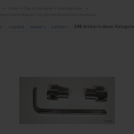
»
»
Hüllen ✶ Züge ✶ Endkappen ✶ Anschlaghülsen
pen Kabelendkappen CNC gefräst Edelstahl Inbus Klemmung
198
Artikel in dieser Kategori
er
« zurück
weiter »
Letzter »