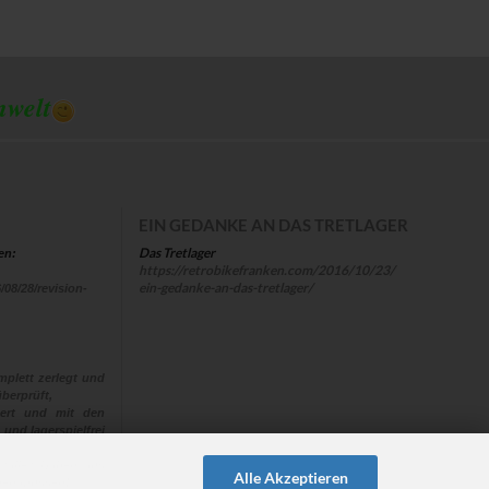
mwelt
EIN GEDANKE AN DAS TRETLAGER
Das Tretlager
en:
https://retrobikefranken.com/2016/10/23/
ein-gedanke-an-das-tretlager/
/08/28/revision-
plett zerlegt und
berprüft,
euert und mit den
 und lagerspielfrei
 “alle“ Naben aus
Alle Akzeptieren
ehen müssen!