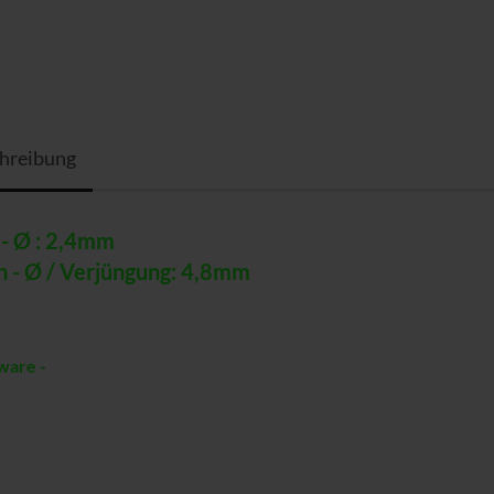
hreibung
 - Ø : 2,4mm
 - Ø / Verjüngung: 4,8mm
ware -