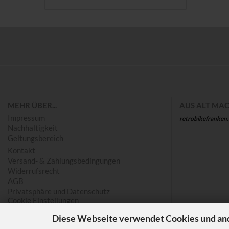
Save
MEHR ÜBER...
AUS ALT MAC
Impressum
retrobikefranken
Nachhaltigkeit
Geltungsbereich
Kontakt
Versand- & Zahlungsbedingungen
Widerrufsrecht
AGB
Privatsphäre und Datenschutz
Cookie Einstellungen
Diese Webseite verwendet Cookies und an