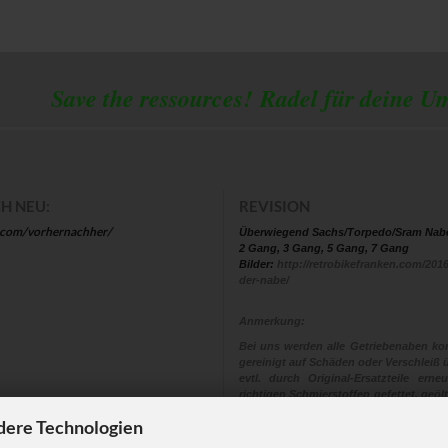
 the ressources!
Radel für deine U
H NEU:
REVISION
.com/vorhernachher/
Überwiegend Sachs/Torpedo/Sram Nab
2 Gang, 3 Gang, 5 Gang, 7 Gang
Bilder:
http://retrobikefranken.com/2016
der-nabe/
Anmerkung:
Bei uns werden alle Getriebenaben kom
gereinigt auf Schäden oder Verschleiß ü
evtl. durch Original-Ersatzteile ern
richtigen Schmierstoffen gefettet, geölt
eingestellt und montiert.
dere Technologien
Denn unsere Erfahrungen sind, dass
dieser Zeit sich einer Revision unterzi