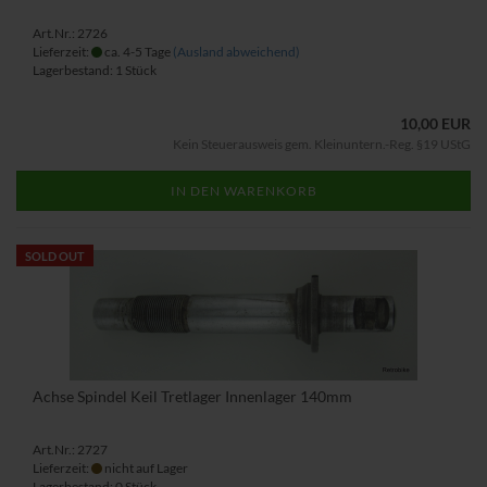
Art.Nr.: 2726
Lieferzeit:
ca. 4-5 Tage
(Ausland abweichend)
Lagerbestand: 1 Stück
10,00 EUR
Kein Steuerausweis gem. Kleinuntern.-Reg. §19 UStG
IN DEN WARENKORB
SOLD OUT
Achse Spindel Keil Tretlager Innenlager 140mm
Art.Nr.: 2727
Lieferzeit:
nicht auf Lager
Lagerbestand: 0 Stück