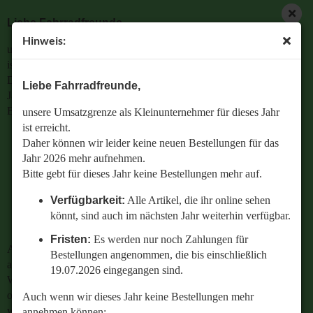
Liebe Fahrradfreunde,
Hinweis:
unsere Umsatzgrenze als Kleinunternehmer für dieses Jahr
ist erreicht.
Daher können wir leider keine neuen Bestellungen für das
Liebe Fahrradfreunde,
Jahr 2026 mehr aufnehmen.
Bitte gebt für dieses Jahr keine Bestellungen mehr auf.
unsere Umsatzgrenze als Kleinunternehmer für dieses Jahr
ist erreicht.
Verfügbarkeit:
Alle Artikel, die ihr online sehen
Daher können wir leider keine neuen Bestellungen für das
könnt, sind auch im nächsten Jahr weiterhin
Jahr 2026 mehr aufnehmen.
verfügbar.
Bitte gebt für dieses Jahr keine Bestellungen mehr auf.
Fristen:
Es werden nur noch Zahlungen für
Verfügbarkeit:
Alle Artikel, die ihr online sehen
Bestellungen angenommen, die bis einschließlich
könnt, sind auch im nächsten Jahr weiterhin verfügbar.
19.07.2026 eingegangen sind.
Fristen:
Es werden nur noch Zahlungen für
Auch wenn wir dieses Jahr keine Bestellungen mehr
Bestellungen angenommen, die bis einschließlich
annehmen können:
19.07.2026 eingegangen sind.
Wenn ihr Fragen zu einer bestehenden Bestellung habt
oder wissen wollt,
Auch wenn wir dieses Jahr keine Bestellungen mehr
welches Ersatzteil perfekt zu eurem geliebten Radl passt
annehmen können: