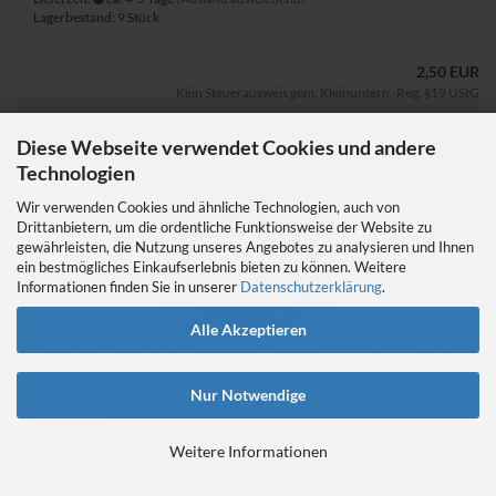
Lagerbestand: 9 Stück
2,50 EUR
Kein Steuerausweis gem. Kleinuntern.-Reg. §19 UStG
IN DEN WARENKORB
Diese Webseite verwendet Cookies und andere
Technologien
Wir verwenden Cookies und ähnliche Technologien, auch von
Drittanbietern, um die ordentliche Funktionsweise der Website zu
gewährleisten, die Nutzung unseres Angebotes zu analysieren und Ihnen
ein bestmögliches Einkaufserlebnis bieten zu können. Weitere
Informationen finden Sie in unserer
Datenschutzerklärung
.
Alle Akzeptieren
Kugelring Kugelhalter Außendurchmesser 28,8 mm 9 Kugeln
1/4 Zoll 6,35 mm Tretlager Innenlager BSA Shimano
Nur Notwendige
Art.Nr.: 948
Lieferzeit:
ca. 4-5 Tage
(Ausland abweichend)
Weitere Informationen
Lagerbestand: 10 Stück