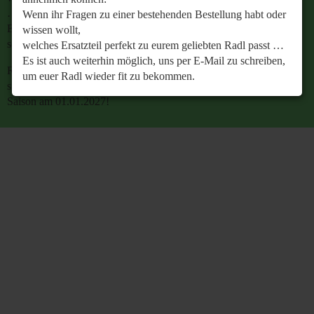
…
Wenn ihr Fragen zu einer bestehenden Bestellung habt oder
Es ist auch weiterhin möglich, uns per E-Mail zu
wissen wollt,
schreiben, um euer Radl wieder fit zu bekommen.
welches Ersatzteil perfekt zu eurem geliebten Radl passt …
Es ist auch weiterhin möglich, uns per E-Mail zu schreiben,
Retrobike wünscht euch eine gesunde Radlzeit und freut
um euer Radl wieder fit zu bekommen.
sich schon jetzt auf den gemeinsamen Start in die neue
Saison am 01.01.2027!
Retrobike wünscht euch eine gesunde Radlzeit und freut
sich schon jetzt auf den gemeinsamen Start in die neue
Saison am 01.01.2027!