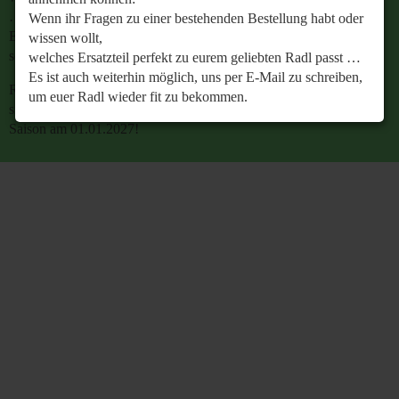
…
Wenn ihr Fragen zu einer bestehenden Bestellung habt oder
Es ist auch weiterhin möglich, uns per E-Mail zu
wissen wollt,
schreiben, um euer Radl wieder fit zu bekommen.
welches Ersatzteil perfekt zu eurem geliebten Radl passt …
Es ist auch weiterhin möglich, uns per E-Mail zu schreiben,
Retrobike wünscht euch eine gesunde Radlzeit und freut
um euer Radl wieder fit zu bekommen.
sich schon jetzt auf den gemeinsamen Start in die neue
Saison am 01.01.2027!
Retrobike wünscht euch eine gesunde Radlzeit und freut
sich schon jetzt auf den gemeinsamen Start in die neue
Saison am 01.01.2027!