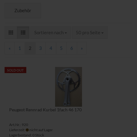
Zubehör
Sortieren nach
pro Seite
Sortieren nach
50 pro Seite
«
1
2
3
4
5
6
»
SOLD OUT
Peugeot Rennrad Kurbel 1fach 46 170
Art.Nr.: 920
Lieferzeit:
nicht auf Lager
Lagerbestand: 0 Stück