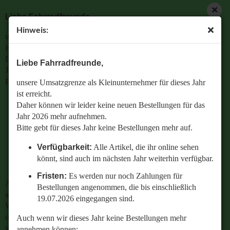
Liebe Fahrradfreunde,
Hinweis:
unsere Umsatzgrenze als Kleinunternehmer für dieses Jahr
ist erreicht.
Daher können wir leider keine neuen Bestellungen für das
Liebe Fahrradfreunde,
Jahr 2026 mehr aufnehmen.
Bitte gebt für dieses Jahr keine Bestellungen mehr auf.
unsere Umsatzgrenze als Kleinunternehmer für dieses Jahr
ist erreicht.
Verfügbarkeit:
Alle Artikel, die ihr online sehen
Daher können wir leider keine neuen Bestellungen für das
könnt, sind auch im nächsten Jahr weiterhin
Jahr 2026 mehr aufnehmen.
verfügbar.
Bitte gebt für dieses Jahr keine Bestellungen mehr auf.
Fristen:
Es werden nur noch Zahlungen für
Verfügbarkeit:
Alle Artikel, die ihr online sehen
Bestellungen angenommen, die bis einschließlich
könnt, sind auch im nächsten Jahr weiterhin verfügbar.
19.07.2026 eingegangen sind.
Fristen:
Es werden nur noch Zahlungen für
Auch wenn wir dieses Jahr keine Bestellungen mehr
Bestellungen angenommen, die bis einschließlich
annehmen können:
19.07.2026 eingegangen sind.
Wenn ihr Fragen zu einer bestehenden Bestellung habt
oder wissen wollt,
Auch wenn wir dieses Jahr keine Bestellungen mehr
welches Ersatzteil perfekt zu eurem geliebten Radl passt
annehmen können: