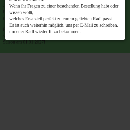
…
Wenn ihr Fragen zu einer bestehenden Bestellung habt oder
Es ist auch weiterhin möglich, uns per E-Mail zu
wissen wollt,
schreiben, um euer Radl wieder fit zu bekommen.
welches Ersatzteil perfekt zu eurem geliebten Radl passt …
Es ist auch weiterhin möglich, uns per E-Mail zu schreiben,
Retrobike wünscht euch eine gesunde Radlzeit und freut
um euer Radl wieder fit zu bekommen.
sich schon jetzt auf den gemeinsamen Start in die neue
Saison am 01.01.2027!
Retrobike wünscht euch eine gesunde Radlzeit und freut
sich schon jetzt auf den gemeinsamen Start in die neue
Saison am 01.01.2027!