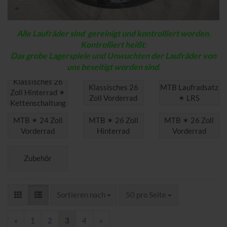
Alle Laufräder sind gereinigt und kontrolliert worden.
Kontrolliert heißt:
Das grobe Lagerspiele und Unwuchten der Laufräder von
uns beseitigt worden sind.
Klassisches 26
Klassisches 26
MTB Laufradsatz
Zoll Hinterrad ✶
Zoll Vorderrad
✶ LRS
Kettenschaltung
MTB ✶ 24 Zoll
MTB ✶ 26 Zoll
MTB ✶ 26 Zoll
Vorderrad
Hinterrad
Vorderrad
Zubehör
Sortieren nach
pro Seite
Sortieren nach
50 pro Seite
«
1
2
3
4
»