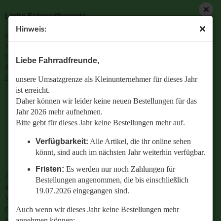
Liebe Fahrradfreunde,
Hinweis:
unsere Umsatzgrenze als Kleinunternehmer für dieses Jahr
ist erreicht.
Daher können wir leider keine neuen Bestellungen für das
Liebe Fahrradfreunde,
Jahr 2026 mehr aufnehmen.
Bitte gebt für dieses Jahr keine Bestellungen mehr auf.
unsere Umsatzgrenze als Kleinunternehmer für dieses Jahr
ist erreicht.
Verfügbarkeit:
Alle Artikel, die ihr online sehen
Daher können wir leider keine neuen Bestellungen für das
könnt, sind auch im nächsten Jahr weiterhin
Jahr 2026 mehr aufnehmen.
verfügbar.
Bitte gebt für dieses Jahr keine Bestellungen mehr auf.
Fristen:
Es werden nur noch Zahlungen für
Verfügbarkeit:
Alle Artikel, die ihr online sehen
Bestellungen angenommen, die bis einschließlich
könnt, sind auch im nächsten Jahr weiterhin verfügbar.
19.07.2026 eingegangen sind.
Fristen:
Es werden nur noch Zahlungen für
Auch wenn wir dieses Jahr keine Bestellungen mehr
Bestellungen angenommen, die bis einschließlich
annehmen können:
19.07.2026 eingegangen sind.
Wenn ihr Fragen zu einer bestehenden Bestellung habt
oder wissen wollt,
Auch wenn wir dieses Jahr keine Bestellungen mehr
welches Ersatzteil perfekt zu eurem geliebten Radl passt
annehmen können: