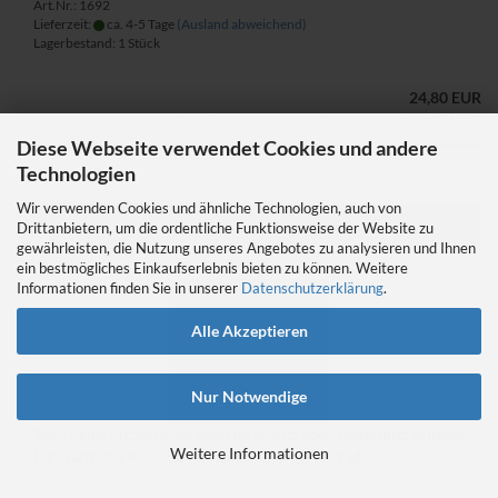
Art.Nr.: 1692
Lieferzeit:
ca. 4-5 Tage
(Ausland abweichend)
Lagerbestand: 1 Stück
24,80 EUR
Kein Steuerausweis gem. Kleinuntern.-Reg. §19 UStG
Diese Webseite verwendet Cookies und andere
Technologien
Wir verwenden Cookies und ähnliche Technologien, auch von
IN DEN WARENKORB
Drittanbietern, um die ordentliche Funktionsweise der Website zu
gewährleisten, die Nutzung unseres Angebotes zu analysieren und Ihnen
ein bestmögliches Einkaufserlebnis bieten zu können. Weitere
Informationen finden Sie in unserer
Datenschutzerklärung
.
Alle Akzeptieren
Nur Notwendige
Speichenschutzscheibe Speiche Schutz Speichenschutz Scheibe
Weitere Informationen
Fahrradkette Kassette Kettenschaltung Fahrrad