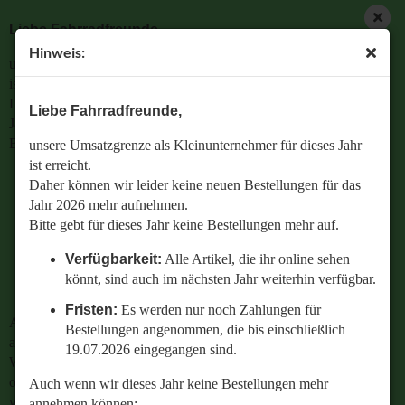
Liebe Fahrradfreunde,
Hinweis:
unsere Umsatzgrenze als Kleinunternehmer für dieses Jahr
ist erreicht.
Daher können wir leider keine neuen Bestellungen für das
Liebe Fahrradfreunde,
Jahr 2026 mehr aufnehmen.
Bitte gebt für dieses Jahr keine Bestellungen mehr auf.
unsere Umsatzgrenze als Kleinunternehmer für dieses Jahr
ist erreicht.
Verfügbarkeit:
Alle Artikel, die ihr online sehen
Daher können wir leider keine neuen Bestellungen für das
könnt, sind auch im nächsten Jahr weiterhin
Jahr 2026 mehr aufnehmen.
verfügbar.
Bitte gebt für dieses Jahr keine Bestellungen mehr auf.
Fristen:
Es werden nur noch Zahlungen für
Verfügbarkeit:
Alle Artikel, die ihr online sehen
Bestellungen angenommen, die bis einschließlich
könnt, sind auch im nächsten Jahr weiterhin verfügbar.
19.07.2026 eingegangen sind.
Fristen:
Es werden nur noch Zahlungen für
Auch wenn wir dieses Jahr keine Bestellungen mehr
Bestellungen angenommen, die bis einschließlich
annehmen können:
19.07.2026 eingegangen sind.
Wenn ihr Fragen zu einer bestehenden Bestellung habt
oder wissen wollt,
Auch wenn wir dieses Jahr keine Bestellungen mehr
welches Ersatzteil perfekt zu eurem geliebten Radl passt
annehmen können: