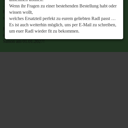
…
Wenn ihr Fragen zu einer bestehenden Bestellung habt oder
Es ist auch weiterhin möglich, uns per E-Mail zu
wissen wollt,
schreiben, um euer Radl wieder fit zu bekommen.
welches Ersatzteil perfekt zu eurem geliebten Radl passt …
Es ist auch weiterhin möglich, uns per E-Mail zu schreiben,
Retrobike wünscht euch eine gesunde Radlzeit und freut
um euer Radl wieder fit zu bekommen.
sich schon jetzt auf den gemeinsamen Start in die neue
Saison am 01.01.2027!
Retrobike wünscht euch eine gesunde Radlzeit und freut
sich schon jetzt auf den gemeinsamen Start in die neue
Saison am 01.01.2027!