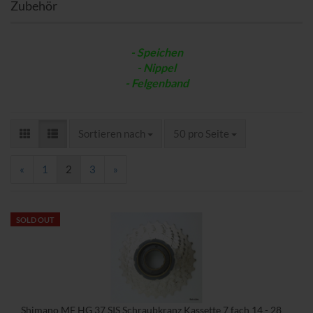
Zubehör
- Speichen
- Nippel
- Felgenband
Sortieren nach
pro Seite
Sortieren nach
50 pro Seite
«
1
2
3
»
SOLD OUT
Shimano MF HG 37 SIS Schraubkranz Kassette 7 fach 14 - 28