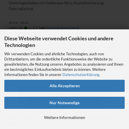
Unterlegscheibe mit Haltenase Niro Ausfallsicherung
Fahrradachse
Art.Nr.: 2012
Lieferzeit:
ca. 4-5 Tage
(Ausland abweichend)
Lagerbestand: 4 Stück
Diese Webseite verwendet Cookies und andere
Technologien
1,00 EUR
Kein Steuerausweis gem. Kleinuntern.-Reg. §19 UStG
Wir verwenden Cookies und ähnliche Technologien, auch von
Drittanbietern, um die ordentliche Funktionsweise der Website zu
gewährleisten, die Nutzung unseres Angebotes zu analysieren und Ihnen
IN DEN WARENKORB
ein bestmögliches Einkaufserlebnis bieten zu können. Weitere
Informationen finden Sie in unserer
Datenschutzerklärung
.
Alle Akzeptieren
Nur Notwendige
Weitere Informationen
Fahrrad Vorderrad Achse FG 9,5 Gewindestange Vollachse VR
98mm oder 114mm