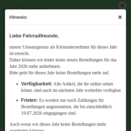
Liebe Fahrradfreunde,
Hinweis:
unsere Umsatzgrenze als Kleinunternehmer für dieses Jahr
ist erreicht.
Daher können wir leider keine neuen Bestellungen für das
Liebe Fahrradfreunde,
Jahr 2026 mehr aufnehmen.
Bitte gebt für dieses Jahr keine Bestellungen mehr auf.
unsere Umsatzgrenze als Kleinunternehmer für dieses Jahr
ist erreicht.
Verfügbarkeit:
Alle Artikel, die ihr online sehen
Daher können wir leider keine neuen Bestellungen für das
könnt, sind auch im nächsten Jahr weiterhin
Jahr 2026 mehr aufnehmen.
verfügbar.
Bitte gebt für dieses Jahr keine Bestellungen mehr auf.
Fristen:
Es werden nur noch Zahlungen für
Verfügbarkeit:
Alle Artikel, die ihr online sehen
Bestellungen angenommen, die bis einschließlich
könnt, sind auch im nächsten Jahr weiterhin verfügbar.
19.07.2026 eingegangen sind.
Fristen:
Es werden nur noch Zahlungen für
Auch wenn wir dieses Jahr keine Bestellungen mehr
Bestellungen angenommen, die bis einschließlich
annehmen können:
19.07.2026 eingegangen sind.
Wenn ihr Fragen zu einer bestehenden Bestellung habt
oder wissen wollt,
Auch wenn wir dieses Jahr keine Bestellungen mehr
welches Ersatzteil perfekt zu eurem geliebten Radl passt
annehmen können: