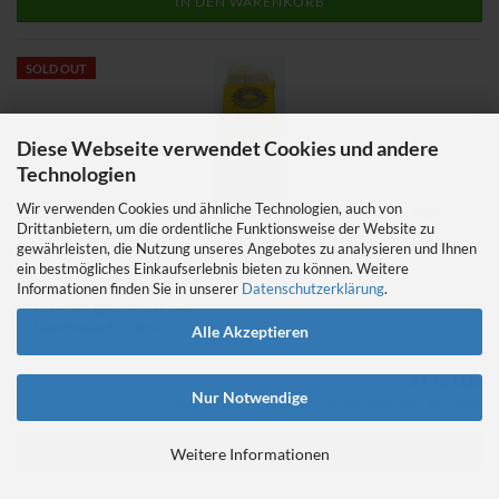
IN DEN WARENKORB
SOLD OUT
Diese Webseite verwendet Cookies und andere
Technologien
Wir verwenden Cookies und ähnliche Technologien, auch von
Regina Extra Singlespeed Freilaufritzel Freewheel 16 Z BSA
Drittanbietern, um die ordentliche Funktionsweise der Website zu
ISO NOS
gewährleisten, die Nutzung unseres Angebotes zu analysieren und Ihnen
ein bestmögliches Einkaufserlebnis bieten zu können. Weitere
Informationen finden Sie in unserer
Datenschutzerklärung
.
Art.Nr.: 1701
Lieferzeit:
nicht auf Lager
Lagerbestand: 0 Stück
Alle Akzeptieren
24,70 EUR
Nur Notwendige
Kein Steuerausweis gem. Kleinuntern.-Reg. §19 UStG
IN DEN WARENKORB
Weitere Informationen