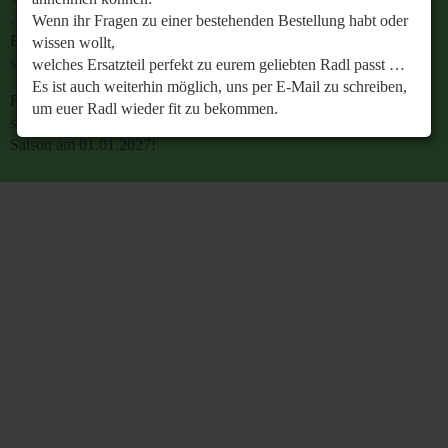
…
Wenn ihr Fragen zu einer bestehenden Bestellung habt oder
Es ist auch weiterhin möglich, uns per E-Mail zu
wissen wollt,
schreiben, um euer Radl wieder fit zu bekommen.
welches Ersatzteil perfekt zu eurem geliebten Radl passt …
Es ist auch weiterhin möglich, uns per E-Mail zu schreiben,
Retrobike wünscht euch eine gesunde Radlzeit und freut
um euer Radl wieder fit zu bekommen.
sich schon jetzt auf den gemeinsamen Start in die neue
Saison am 01.01.2027!
Retrobike wünscht euch eine gesunde Radlzeit und freut
sich schon jetzt auf den gemeinsamen Start in die neue
Saison am 01.01.2027!