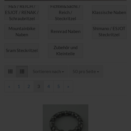
F&S / REICH /
Fichtel&Sachs /
ESJOT / RENAK /
Reich /
Klassische Naben
Schraubritzel
Steckritzel
Mountainbike
Shimano / ESJOT
Rennrad Naben
Naben
Steckritzel
Zubehör und
Sram Steckritzel
Kleinteile
Sortieren nach
pro Seite
Sortieren nach
50 pro Seite
«
1
2
3
4
5
»