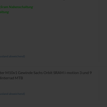
s Sram Nabenschaltung
altung
usland abweichend)
er M10x1 Gewinde Sachs Orbit SRAM i-motion 3 und 9
Hinterrad MTB
usland abweichend)