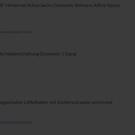
8" Hinterrad Achse Sachs Duomatic Shimano Alfine Nexus
usland abweichend)
ette Nabenschaltung Duomatic 1 Gang
r
Gegenhalter Löffelhalter mit Justierschraube verchromt
usland abweichend)