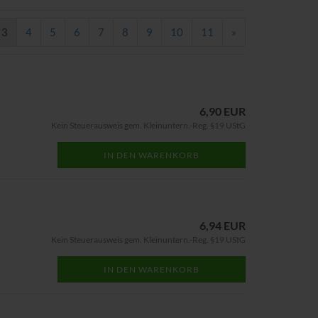
3
4
5
6
7
8
9
10
11
»
6,90 EUR
Kein Steuerausweis gem. Kleinuntern.-Reg. §19 UStG
IN DEN WARENKORB
6,94 EUR
Kein Steuerausweis gem. Kleinuntern.-Reg. §19 UStG
IN DEN WARENKORB