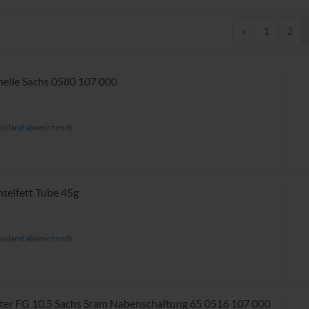
«
1
2
elle Sachs 0580 107 000
usland abweichend)
telfett Tube 45g
usland abweichend)
er FG 10,5 Sachs Sram Nabenschaltung 65 0516 107 000