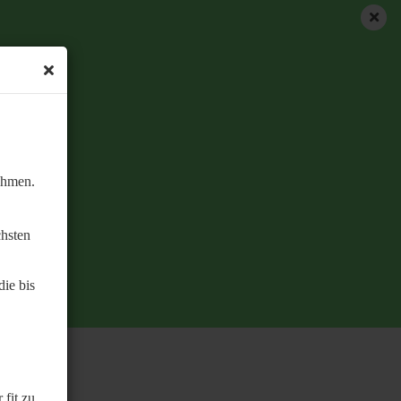
ehmen.
chsten
ie bis
 fit zu