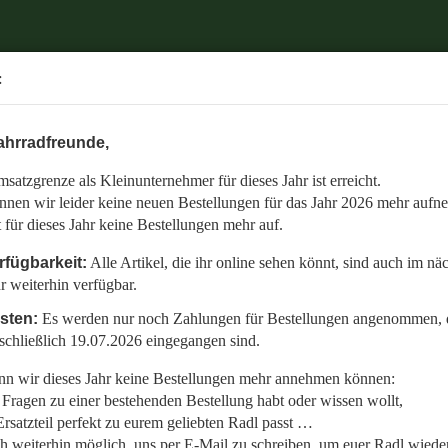
.
:
6 mehr aufnehmen.
ahrradfreunde,
 auch im nächsten Jahr weiterhin verfügbar.
satzgrenze als Kleinunternehmer für dieses Jahr ist erreicht.
nommen, die bis einschließlich 19.07.2026 eingegangen sind.
nnen wir leider keine neuen Bestellungen für das Jahr 2026 mehr aufn
en:
t für dieses Jahr keine Bestellungen mehr auf.
llt,
rfügbarkeit:
Alle Artikel, die ihr online sehen könnt, sind auch im nä
r weiterhin verfügbar.
 Radl wieder fit zu bekommen.
isten:
Es werden nur noch Zahlungen für Bestellungen angenommen, d
etzt auf den gemeinsamen Start in die neue Saison am 01.01.2027!
schließlich 19.07.2026 eingegangen sind.
n wir dieses Jahr keine Bestellungen mehr annehmen können:
Fragen zu einer bestehenden Bestellung habt oder wissen wollt,
rsatzteil perfekt zu eurem geliebten Radl passt …
ch weiterhin möglich, uns per E-Mail zu schreiben, um euer Radl wieder