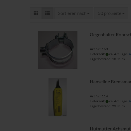
Sortieren nach
pro Seite
Sortieren nach
50 pro Seite
Gegenhalter Rohrsch
Art.Nr.: 163
Lieferzeit:
ca. 4-5 Tage
(A
Lagerbestand: 10 Stück
Hanseline Bremsman
Art.Nr.: 114
Lieferzeit:
ca. 4-5 Tage
(A
Lagerbestand: 23 Stück
Hutmutter Achsmutt