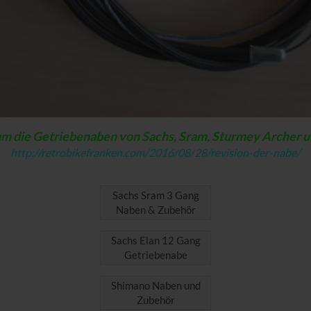
um die Getriebenaben von Sachs, Sram, Sturmey Archer 
http://retrobikefranken.com/2016/08/28/revision-der-nabe/
Sachs Sram 3 Gang
Naben & Zubehör
Sachs Elan 12 Gang
Getriebenabe
Shimano Naben und
Zubehör